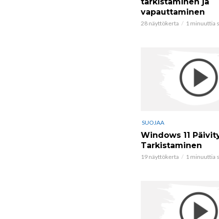
tarkistaminen ja
vapauttaminen
28 näyttökerta
1 minuuttia s
SUOJAA
Windows 11 Päivit
Tarkistaminen
19 näyttökerta
1 minuuttia s