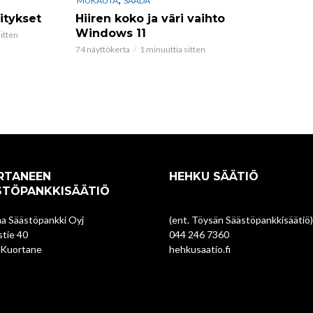
MUKAUTA
SÄÄDÄ
itykset
Hiiren koko ja väri vaihto
Windows 11
itten
74 näyttökerta
1 minuuttia sitten
RTANEEN
HEHKU SÄÄTIÖ
STÖPANKKISÄÄTIÖ
a Säästöpankki Oyj
(ent. Töysän Säästöpankkisäätiö)
tie 40
044 246 7360
 Kuortane
hehkusaatio.fi