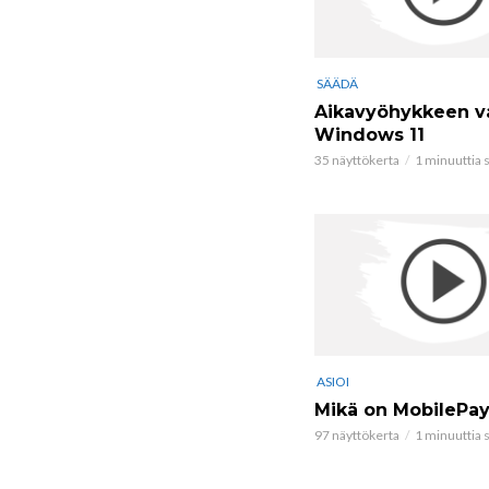
SÄÄDÄ
Aikavyöhykkeen v
Windows 11
35 näyttökerta
1 minuuttia s
ASIOI
Mikä on MobilePa
97 näyttökerta
1 minuuttia s