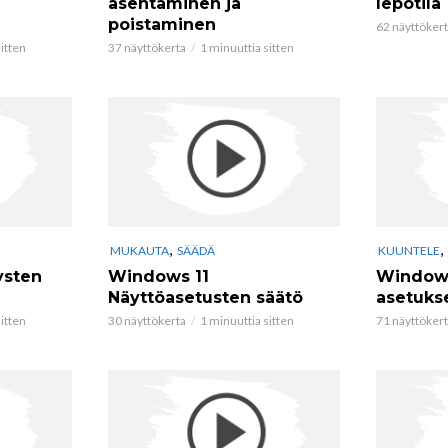
asentaminen ja
lepotila
poistaminen
62 näyttöker
itten
37 näyttökerta
1 minuuttia sitten
,
,
MUKAUTA
SÄÄDÄ
KUUNTELE
ysten
Windows 11
Windows
Näyttöasetusten säätö
asetuks
itten
30 näyttökerta
1 minuuttia sitten
71 näyttöker