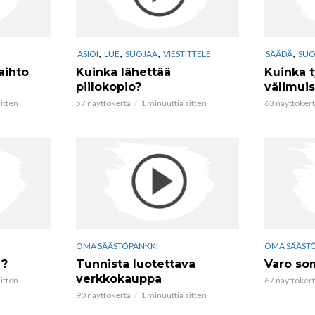
,
,
,
,
ASIOI
LUE
SUOJAA
VIESTITTELE
SÄÄDÄ
SUO
aihto
Kuinka lähettää
Kuinka 
piilokopio?
välimuis
itten
57 näyttökerta
1 minuuttia sitten
63 näyttöker
OMA SÄÄSTÖPANKKI
OMA SÄÄST
y?
Tunnista luotettava
Varo so
verkkokauppa
itten
67 näyttöker
90 näyttökerta
1 minuuttia sitten