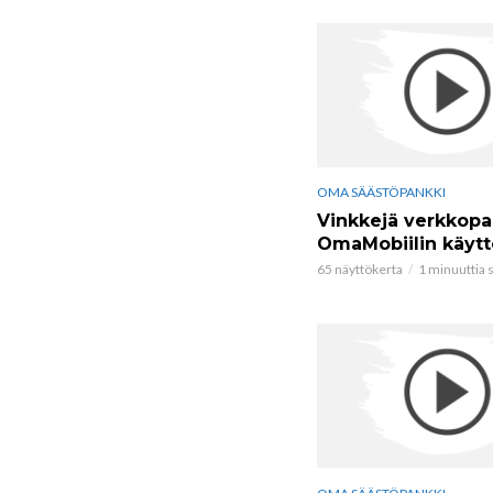
OMA SÄÄSTÖPANKKI
Vinkkejä verkkopa
OmaMobiilin käyt
65 näyttökerta
1 minuuttia s