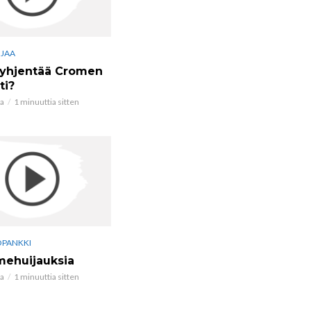
JAA
tyhjentää Cromen
ti?
ta
1 minuuttia sitten
ÖPANKKI
mehuijauksia
ta
1 minuuttia sitten