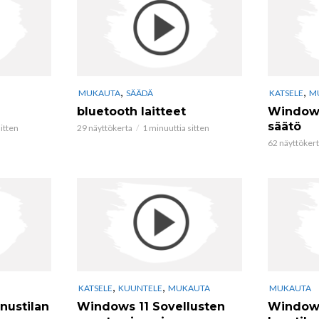
,
,
MUKAUTA
SÄÄDÄ
KATSELE
M
bluetooth laitteet
Windows
säätö
itten
29 näyttökerta
1 minuuttia sitten
62 näyttöker
,
,
KATSELE
KUUNTELE
MUKAUTA
MUKAUTA
nustilan
Windows 11 Sovellusten
Windows