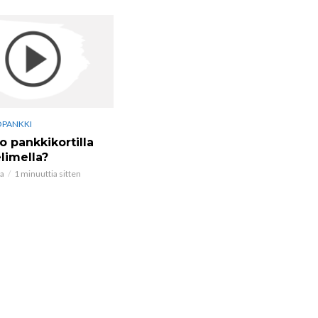
ÖPANKKI
 pankkikortilla
limella?
ta
1 minuuttia sitten