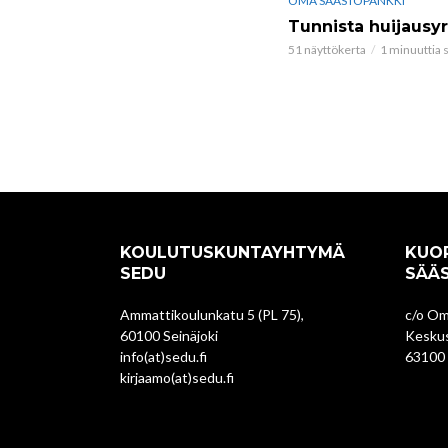
OMA SÄÄSTÖPANKKI
Tunnista huijausyr
51 näyttökerta
1 minuuttia s
KOULUTUSKUNTAYHTYMÄ
KUO
SEDU
SÄÄ
Ammattikoulunkatu 5 (PL 75),
c/o Om
60100 Seinäjoki
Keskus
info(at)sedu.fi
63100
kirjaamo(at)sedu.fi