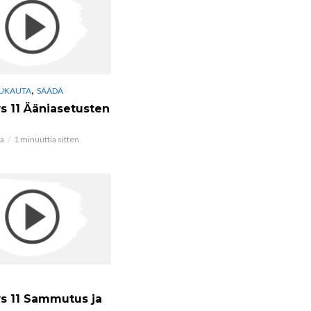
,
UKAUTA
SÄÄDÄ
 11 Ääniasetusten
ta
1 minuuttia sitten
 11 Sammutus ja