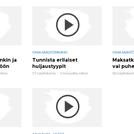
OMA SÄÄSTÖPANKKI
OMA SÄÄST
nkin ja
Tunnista erilaiset
Maksatko
töön
huijaustyypit
vai puhe
itten
57 näyttökerta
1 minuuttia sitten
80 näyttöker
,