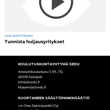
OMA SÄÄSTÖPANKKI
Tunnista huijausyritykset
KOULUTUSKUNTAYHTYMÄ SEDU
Ammattikoulunkatu 5 (PL 75),
60100 Seinäjoki
info(at)sedu.fi
kirjaamo(at)sedu.fi
KUORTANEEN SÄÄSTÖPANKKISÄÄTIÖ
c/o Oma Säästöpankki Oyj