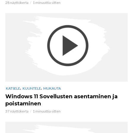
28 näyttökerta
1 minuuttia sitten
,
,
KATSELE
KUUNTELE
MUKAUTA
Windows 11 Sovellusten asentaminen ja
poistaminen
37 näyttökerta
1 minuuttia sitten