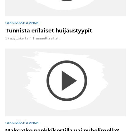
OMA SÄÄSTÖPANKKI
Tunnista erilaiset huijaustyypit
59 näyttökerta
1 minuuttia sitten
OMA SÄÄSTÖPANKKI
Maksatko pankkikortilla vai puhelimella?