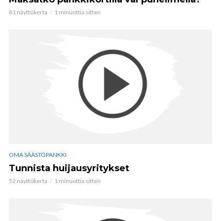
81 näyttökerta
1 minuuttia sitten
OMA SÄÄSTÖPANKKI
Tunnista huijausyritykset
52 näyttökerta
1 minuuttia sitten