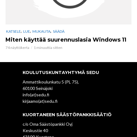
,
,
,
KATSELE
LUE
MUKAUTA
SÄÄDÄ
Miten käyttää suurennuslasia Windows 11
74 näyttökerta
1 minuuttia sitten
KOULUTUSKUNTAYHTYMÄ SEDU
Ammattikoulunkatu 5 (PL 75),
60100 Seinäjoki
info(at)sedu.fi
kirjaamo(at)sedu.fi
KUORTANEEN SÄÄSTÖPANKKISÄÄTIÖ
c/o Oma Säästöpankki Oyj
Keskustie 40
63100 Kuortane