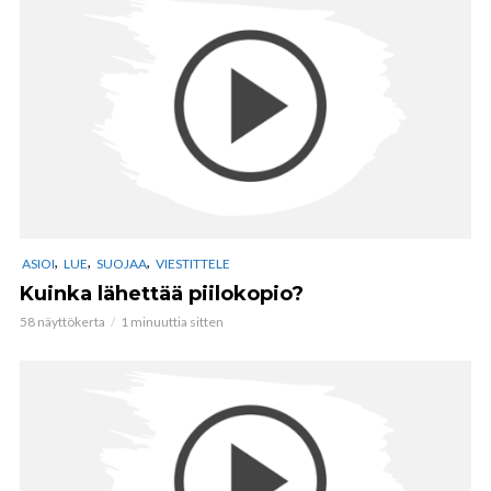
,
,
,
ASIOI
LUE
SUOJAA
VIESTITTELE
Kuinka lähettää piilokopio?
58 näyttökerta
1 minuuttia sitten