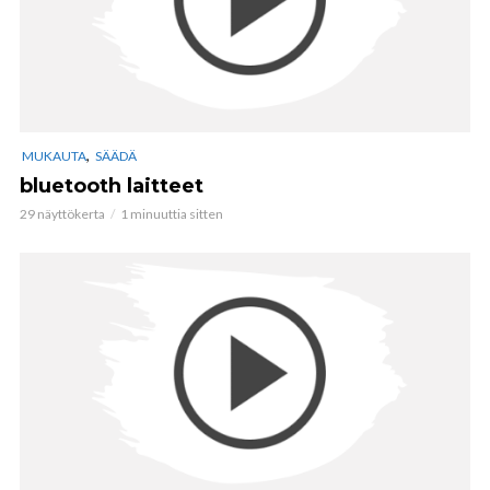
,
MUKAUTA
SÄÄDÄ
bluetooth laitteet
29 näyttökerta
1 minuuttia sitten