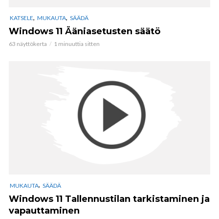
,
,
KATSELE
MUKAUTA
SÄÄDÄ
Windows 11 Ääniasetusten säätö
63 näyttökerta
1 minuuttia sitten
,
MUKAUTA
SÄÄDÄ
Windows 11 Tallennustilan tarkistaminen ja
vapauttaminen