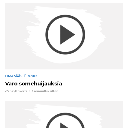
OMA SÄÄSTÖPANKKI
Varo somehuijauksia
69 näyttökerta
1 minuuttia sitten