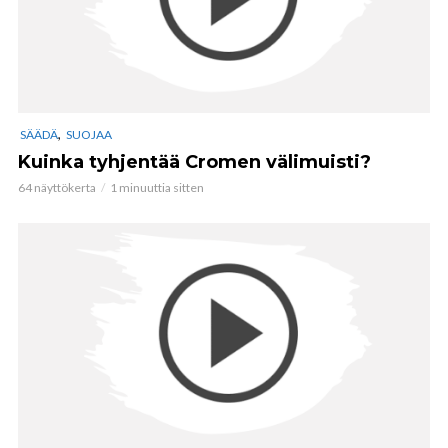
,
SÄÄDÄ
SUOJAA
Kuinka tyhjentää Cromen välimuisti?
64 näyttökerta
1 minuuttia sitten