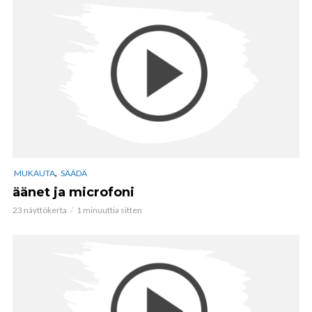
,
MUKAUTA
SÄÄDÄ
äänet ja microfoni
23 näyttökerta
1 minuuttia sitten