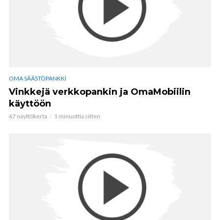
OMA SÄÄSTÖPANKKI
Vinkkejä verkkopankin ja OmaMobiilin
käyttöön
67 näyttökerta
1 minuuttia sitten