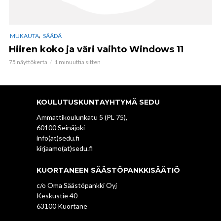
,
MUKAUTA
SÄÄDÄ
Hiiren koko ja väri vaihto Windows 11
75 näyttökerta
1 minuuttia sitten
KOULUTUSKUNTAYHTYMÄ SEDU
Ammattikoulunkatu 5 (PL 75),
60100 Seinäjoki
info(at)sedu.fi
kirjaamo(at)sedu.fi
KUORTANEEN SÄÄSTÖPANKKISÄÄTIÖ
c/o Oma Säästöpankki Oyj
Keskustie 40
63100 Kuortane