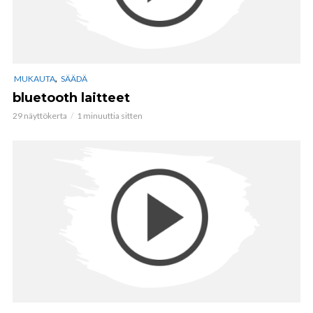
,
MUKAUTA
SÄÄDÄ
bluetooth laitteet
29 näyttökerta
1 minuuttia sitten