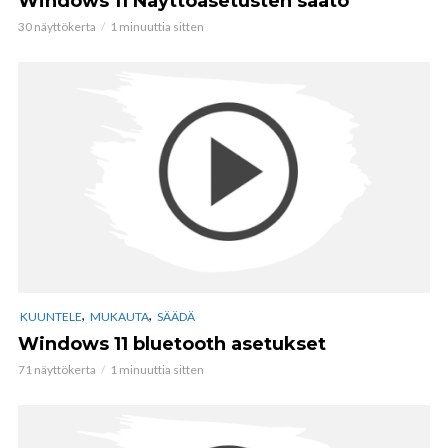
Windows 11 Näyttöasetusten säätö
30 näyttökerta
1 minuuttia sitten
,
,
KUUNTELE
MUKAUTA
SÄÄDÄ
Windows 11 bluetooth asetukset
71 näyttökerta
1 minuuttia sitten