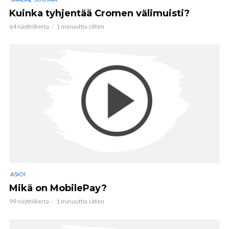
Kuinka tyhjentää Cromen välimuisti?
64 näyttökerta
1 minuuttia sitten
ASIOI
Mikä on MobilePay?
99 näyttökerta
1 minuuttia sitten