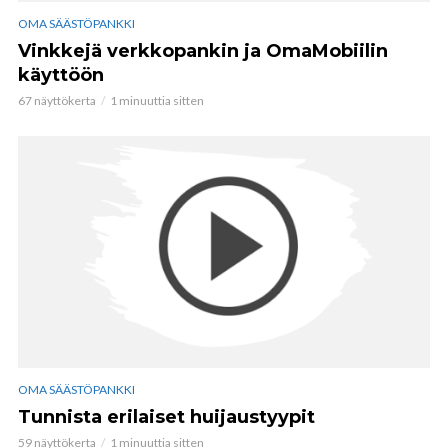
OMA SÄÄSTÖPANKKI
Vinkkejä verkkopankin ja OmaMobiilin
käyttöön
67 näyttökerta
1 minuuttia sitten
OMA SÄÄSTÖPANKKI
Tunnista erilaiset huijaustyypit
59 näyttökerta
1 minuuttia sitten