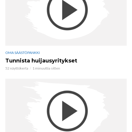
OMA SÄÄSTÖPANKKI
Tunnista huijausyritykset
52 näyttökerta
1 minuuttia sitten