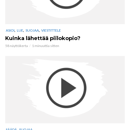
,
,
,
ASIOI
LUE
SUOJAA
VIESTITTELE
Kuinka lähettää piilokopio?
58 näyttökerta
1 minuuttia sitten
,
SÄÄDÄ
SUOJAA