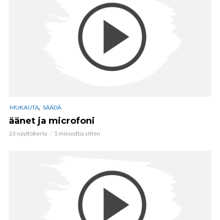
,
MUKAUTA
SÄÄDÄ
äänet ja microfoni
23 näyttökerta
1 minuuttia sitten