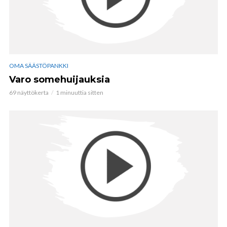
OMA SÄÄSTÖPANKKI
Varo somehuijauksia
69 näyttökerta
1 minuuttia sitten