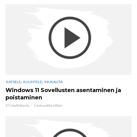
,
,
KATSELE
KUUNTELE
MUKAUTA
Windows 11 Sovellusten asentaminen ja
poistaminen
37 näyttökerta
1 minuuttia sitten