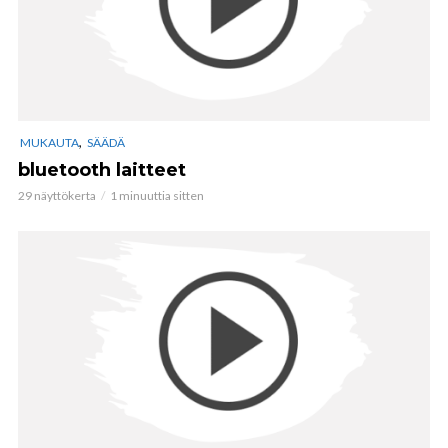
,
MUKAUTA
SÄÄDÄ
bluetooth laitteet
29 näyttökerta
1 minuuttia sitten