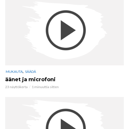
,
MUKAUTA
SÄÄDÄ
äänet ja microfoni
23 näyttökerta
1 minuuttia sitten