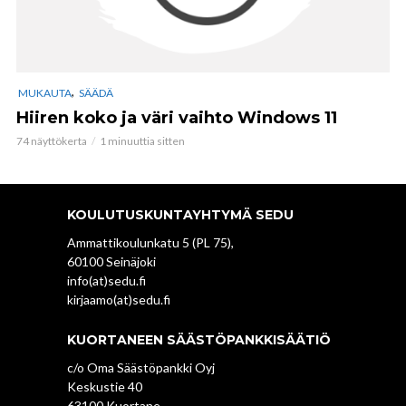
,
MUKAUTA
SÄÄDÄ
Hiiren koko ja väri vaihto Windows 11
74 näyttökerta
1 minuuttia sitten
KOULUTUSKUNTAYHTYMÄ SEDU
Ammattikoulunkatu 5 (PL 75),
60100 Seinäjoki
info(at)sedu.fi
kirjaamo(at)sedu.fi
KUORTANEEN SÄÄSTÖPANKKISÄÄTIÖ
c/o Oma Säästöpankki Oyj
Keskustie 40
63100 Kuortane