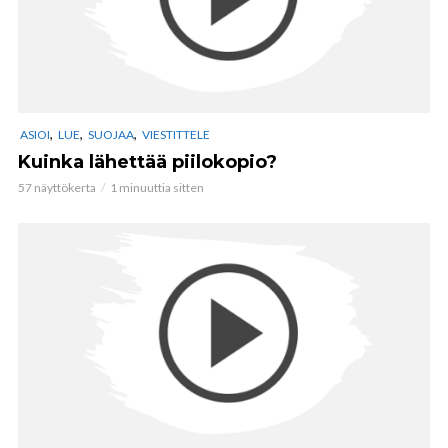
,
,
,
ASIOI
LUE
SUOJAA
VIESTITTELE
Kuinka lähettää piilokopio?
57 näyttökerta
1 minuuttia sitten