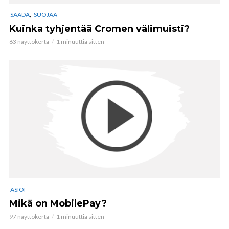
,
SÄÄDÄ
SUOJAA
Kuinka tyhjentää Cromen välimuisti?
63 näyttökerta
1 minuuttia sitten
ASIOI
Mikä on MobilePay?
97 näyttökerta
1 minuuttia sitten