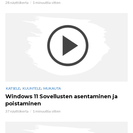
28 näyttökerta
1 minuuttia sitten
,
,
KATSELE
KUUNTELE
MUKAUTA
Windows 11 Sovellusten asentaminen ja
poistaminen
37 näyttökerta
1 minuuttia sitten