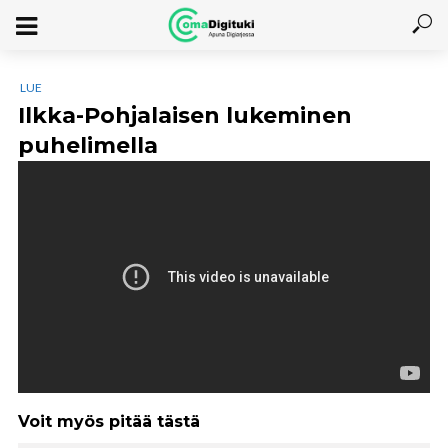
LUE
Ilkka-Pohjalaisen lukeminen
puhelimella
Voit myös pitää tästä