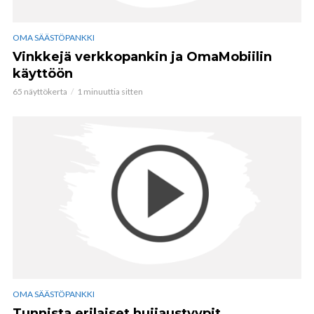
OMA SÄÄSTÖPANKKI
Vinkkejä verkkopankin ja OmaMobiilin
käyttöön
65 näyttökerta
1 minuuttia sitten
OMA SÄÄSTÖPANKKI
Tunnista erilaiset huijaustyypit