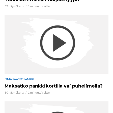
57 näyttökerta
1 minuuttia sitten
OMA SÄÄSTÖPANKKI
Maksatko pankkikortilla vai puhelimella?
80 näyttökerta
1 minuuttia sitten