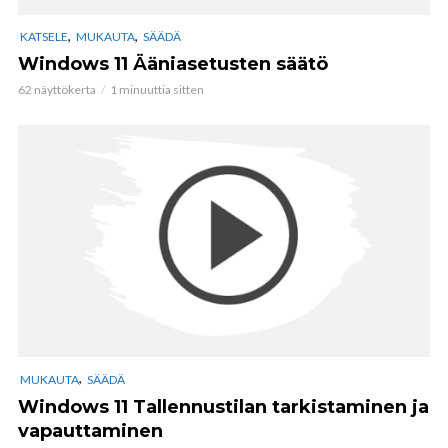
,
,
KATSELE
MUKAUTA
SÄÄDÄ
Windows 11 Ääniasetusten säätö
62 näyttökerta
1 minuuttia sitten
,
MUKAUTA
SÄÄDÄ
Windows 11 Tallennustilan tarkistaminen ja
vapauttaminen