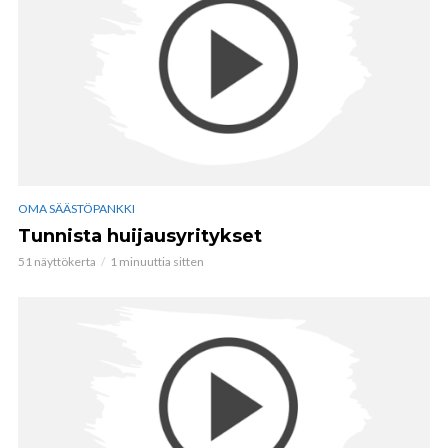
OMA SÄÄSTÖPANKKI
Tunnista huijausyritykset
51 näyttökerta
1 minuuttia sitten