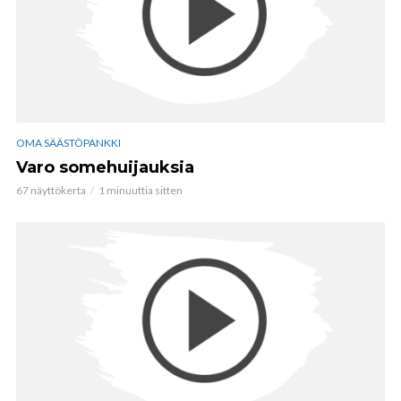
OMA SÄÄSTÖPANKKI
Varo somehuijauksia
67 näyttökerta
1 minuuttia sitten